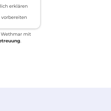
lich erklären
vorbereiten
in Wethmar mit
etreuung
.