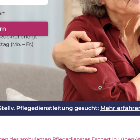
rt.
rn
Rück­ruf erfolgt
g (Mo. – Fr.).
Stellv. Pflegedienstleitung gesucht:
Mehr erfahre
gen des ambulanten Pflegedienstes Eschert in Lünen