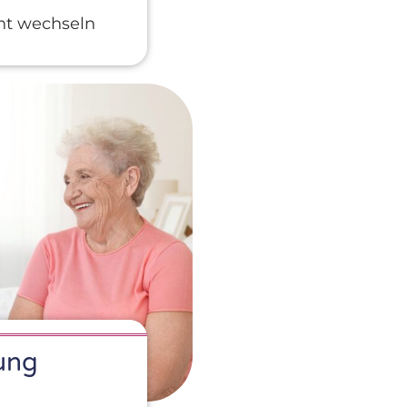
ht wechseln
ung