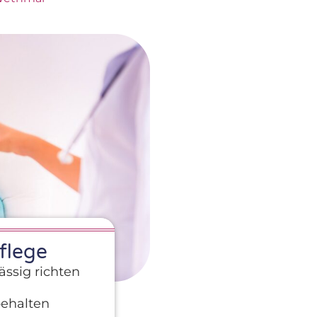
flege
ssig richten
behalten