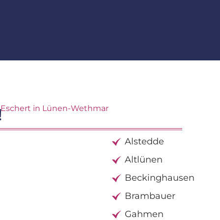
t Eschert in Lünen-Wethmar
!
Alstedde
Altlünen
Beckinghausen
Brambauer
Gahmen