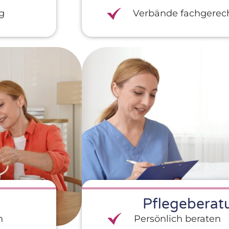
g
Verbände fachgerec
Pflegeberat
n
Persönlich beraten