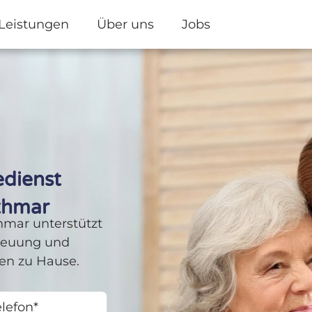
Leistungen
Über uns
Jobs
edienst
thmar
mar unterstützt
treuung und
hnen zu Hause.
ny +49