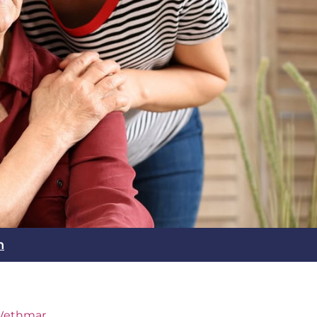
n
-Wethmar