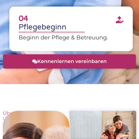
04
Pflegebeginn
Beginn der Pflege & Betreuung.
Kennenlernen vereinbaren
Über
uns
–
Ambulanter
Pflegedienst
Eschert