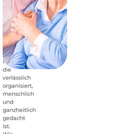
über
30
Jahren
steht
Eschert
für
ambulante
Pflege,
die
verlässlich
organisiert,
menschlich
und
ganzheitlich
gedacht
ist.