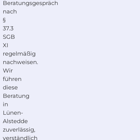
Beratungsgespräch
nach
§
37.3
SGB
XI
regelmäßig
nachweisen.
Wir
führen
diese
Beratung
in
Lünen-
Alstedde
zuverlässig,
verständlich