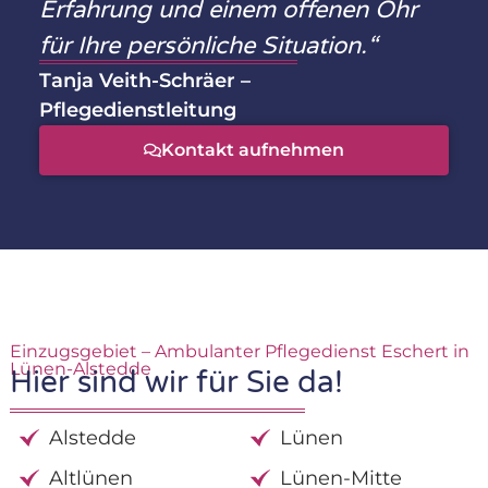
Erfahrung und einem offenen Ohr
für Ihre persönliche Situation.“
Tanja Veith-Schräer –
Pflegedienstleitung
Kontakt aufnehmen
Einzugsgebiet – Ambulanter Pflegedienst Eschert in
Lünen-Alstedde
Hier sind wir für Sie da!
Alstedde
Lünen
Altlünen
Lünen-Mitte