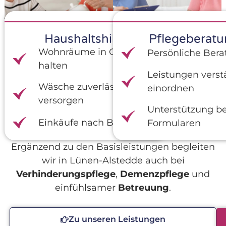
Haushaltshilfe
Pflegeberatu
Wohnräume in Ordnung
Persönliche Ber
halten
Leistungen verst
Wäsche zuverlässig
einordnen
versorgen
Unterstützung be
Einkäufe nach Bedarf
Formularen
Ergänzend zu den Basisleistungen begleiten
wir in Lünen-Alstedde auch bei
Verhinderungspflege
,
Demenzpflege
und
einfühlsamer
Betreuung
.
Zu unseren Leistungen