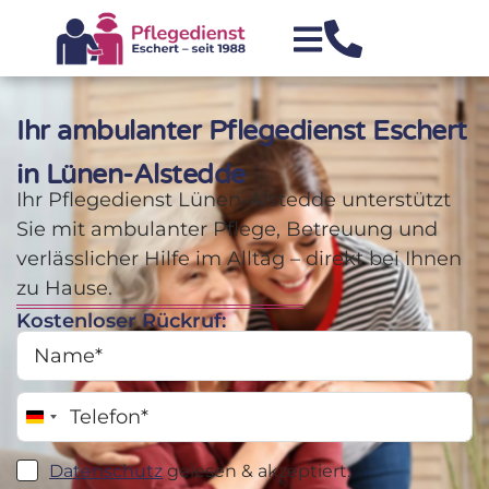
Ihr ambulanter Pflegedienst Eschert
in Lünen-Alstedde
Ihr Pflegedienst Lünen-Alstedde unterstützt
Sie mit ambulanter Pflege, Betreuung und
verlässlicher Hilfe im Alltag – direkt bei Ihnen
zu Hause.
Kostenloser Rückruf:
Germany +49
Datenschutz
gelesen & akzeptiert.