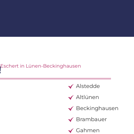
 Eschert in Lünen-Beckinghausen
!
Alstedde
Altlünen
Beckinghausen
Brambauer
Gahmen