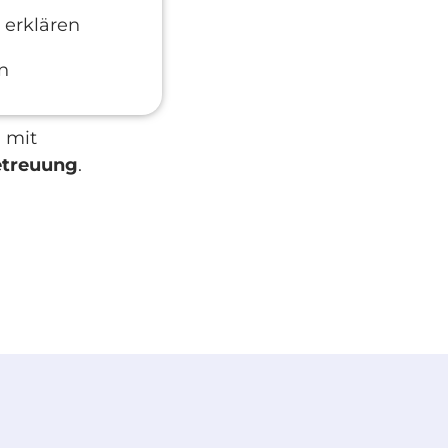
 erklären
n
 mit
treuung
.