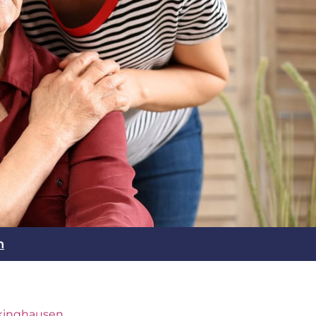
n
ckinghausen