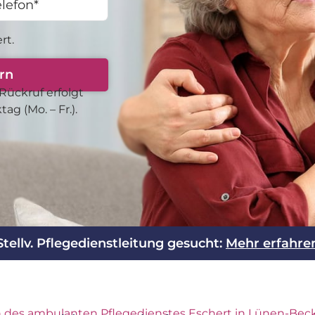
ny +49
rt.
rn
Rück­ruf erfolgt
g (Mo. – Fr.).
Stellv. Pflegedienstleitung gesucht:
Mehr erfahre
 des ambulanten Pflegedienstes Eschert in Lünen-Be