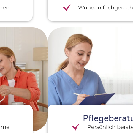
ehen
Wunden fachgerecht
Pflegeberat
äume
Persönlich berat