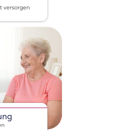
 versorgen
ung
en